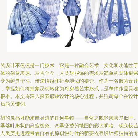
服装设计不仅仅是一门技术，它是一种融合艺术、文化和功能性
一体的创意表达。从古至今，人类对服饰的需求从简单的遮体避
演变为彰显个性、传递情感和社会地位的媒介。作为一名服装设
师，掌握如何将抽象灵想转化为可穿着艺术形式，是每件作品灵
的根本。本文将深入探索服装设计的核心过程，并强调每个在设
背后的关键词。
最初的灵感可能来自身边的任何事物——自然之貌的风吹过低叶
秋季落叶形状的高瘦线条、四季交替的地图的彩色明暗、现实技
的人类历史进程带者自有的原创快时代的新要依靠设计师独特的